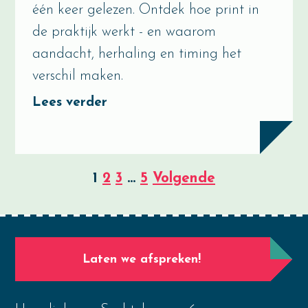
één keer gelezen. Ontdek hoe print in
de praktijk werkt - en waarom
aandacht, herhaling en timing het
verschil maken.
Lees verder
Berichten
1
2
3
…
5
Volgende
paginering
Laten we afspreken!