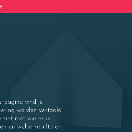
t
e pagina vind je
onering worden vertaald
 ziet met wie er is
en en welke resultaten