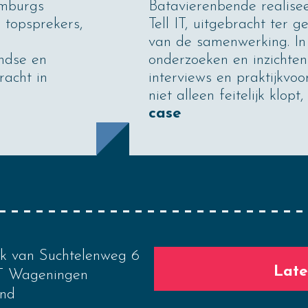
imburgs
Batavierenbende realis
 topsprekers,
Tell IT, uitgebracht ter 
van de samenwerking. In
ndse en
onderzoeken en inzichten
racht in
interviews en praktijkvo
niet alleen feitelijk klop
case
nk van Suchtelenweg 6
Late
T Wageningen
nd