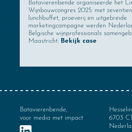
Batavierenbende organiseerde het L
Wijnbouwcongres 2025: met zeventien
lunchbuffet, proeverij en uitgebreide
marketingcampagne werden Nederla
Belgische wijnprofessionals samengeb
Maastricht.
Bekijk case
Batavierenbende,
Hesseli
voor media met impact
6703 C
Nederla