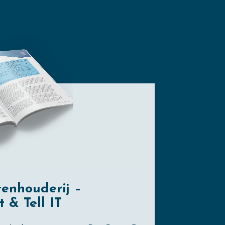
enhouderij –
 & Tell IT