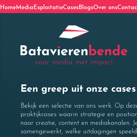
Skip
Home
Media
Exploitatie
Cases
Blogs
Over ons
Contac
to
content
Een greep uit onze cases
Bekijk een selectie van ons werk. Op dez
praktijkcases waarin strategie en positi
naar creatie, content en mediakanalen. Je
samengewerkt, welke uitdagingen speeld