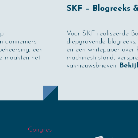
SKF – Blogreeks 
lp
Voor SKF realiseerde B
en aannemers
diepgravende blogreeks, 
eheersing; een
en een whitepaper over 
te maakten het
machinestilstand, verspr
vaknieuwsbrieven.
Bekij
Congres