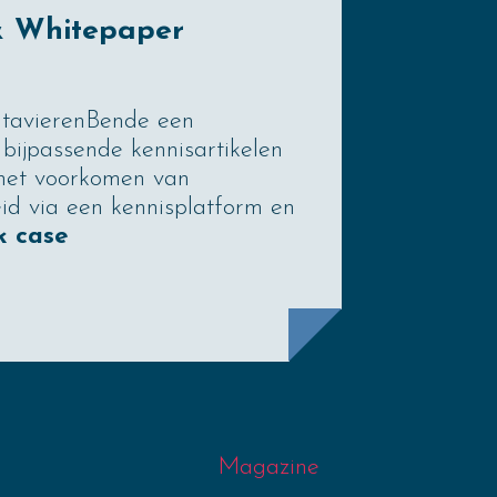
& Whitepaper
atavierenBende een
bijpassende kennisartikelen
het voorkomen van
eid via een kennisplatform en
k case
Magazine