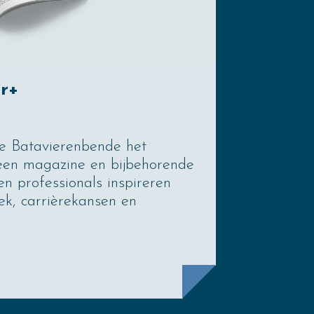
r+
e Batavierenbende het
een magazine en bijbehorende
en professionals inspireren
ek, carrièrekansen en