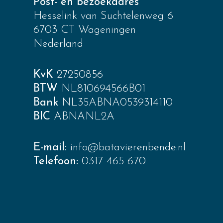
Post- en bezoekadres
Hesselink van Suchtelenweg 6
6703 CT Wageningen
Nederland
KvK
27250856
BTW
NL810694566B01
Bank
NL35ABNA0539314110
BIC
ABNANL2A
E-mail:
info@batavierenbende.nl
Telefoon:
0317 465 670