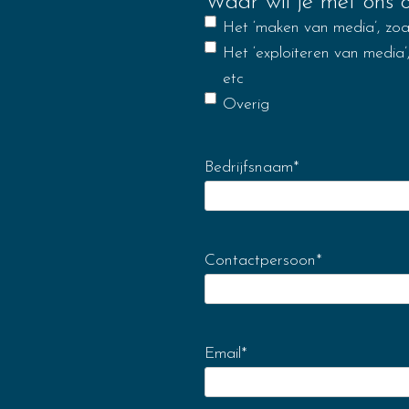
Waar wil je met ons 
Het ‘maken van media’, zoa
Het ‘exploiteren van medi
etc
Overig
Bedrijfsnaam
*
Contactpersoon
*
Email
*