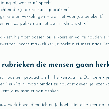
uiding bij wat er nú speelt.”
ichten die je direct kunt gebruiken.”
grijkste ontwikkelingen + wat het voor jou betekent.”
ermen: zo pakken wij het aan in de praktijk.”
 kiest: hij moet passen bij je koers én vol te houden zij
werpen ineens makkelijker. Je zoekt niet meer naar “iets
: rubrieken die mensen gaan her
dt pas een product als hij herkenbaar is. Dat bereik je
n “leuk” zijn, maar omdat ze houvast geven: je lezer k
erkent jouw manier van denken.
w werk bovendien lichter. Je hoeft niet elke keer opni