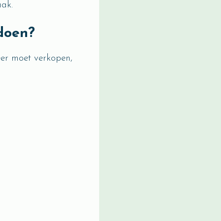
aak.
doen?
eer moet verkopen,