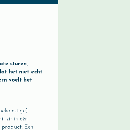
ate sturen,
dat het niet echt
ern voelt het
toekomstige)
l zit in één
n
product
. Een