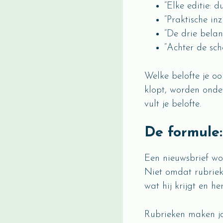
“Elke editie: d
“Praktische inz
“De drie belan
“Achter de sch
Welke belofte je ook
klopt, worden onder
vult je belofte.
De formule
Een nieuwsbrief wor
Niet omdat rubrieke
wat hij krijgt en h
Rubrieken maken jou