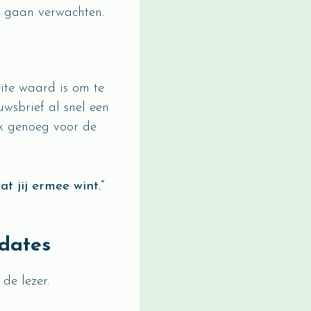
n gaan verwachten.
ite waard is om te
uwsbrief al snel een
rk genoeg voor de
wat jij ermee wint.”
dates
de lezer.