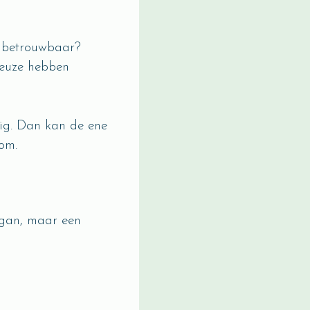
et betrouwbaar?
keuze hebben
urig. Dan kan de ene
om.
ogan, maar een