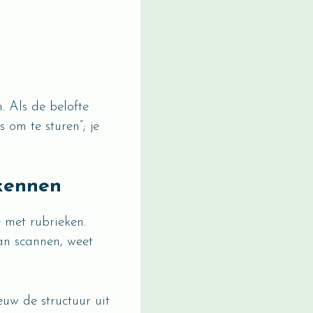
n. Als de belofte
 om te sturen”; je
kennen
 met rubrieken.
an scannen, weet
euw de structuur uit