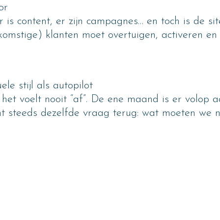
or
er is content, er zijn campagnes… en toch is de si
komstige) klanten moet overtuigen, activeren en
le stijl als autopilot
t voelt nooit “af”. De ene maand is er volop act
omt steeds dezelfde vraag terug: wat moeten we 